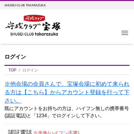
SHUSEI-CLUB TAKARAZUKA
Me
ログイン
TOP
ログイン
※他会場の会員さんで、宝塚会場に初めて来られ
る方は【こちら】からアカウント登録を行って下
さい。
既にアカウントをお持ちの方は、ハイフン無しの携帯番号
(認証電話)と「1234」でログインして下さい。
認証電話
※半角(ハイフン不要)